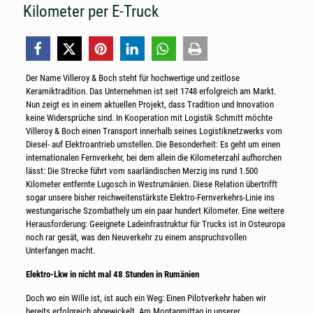
Kilometer per E-Truck
Der Name Villeroy & Boch steht für hochwertige und zeitlose
Keramiktradition. Das Unternehmen ist seit 1748 erfolgreich am Markt.
Nun zeigt es in einem aktuellen Projekt, dass Tradition und Innovation
keine Widersprüche sind. In Kooperation mit Logistik Schmitt möchte
Villeroy & Boch einen Transport innerhalb seines Logistiknetzwerks vom
Diesel- auf Elektroantrieb umstellen. Die Besonderheit: Es geht um einen
internationalen Fernverkehr, bei dem allein die Kilometerzahl aufhorchen
lässt: Die Strecke führt vom saarländischen Merzig ins rund 1.500
Kilometer entfernte Lugosch in Westrumänien. Diese Relation übertrifft
sogar unsere bisher reichweitenstärkste Elektro-Fernverkehrs-Linie ins
westungarische Szombathely um ein paar hundert Kilometer. Eine weitere
Herausforderung: Geeignete Ladeinfrastruktur für Trucks ist in Osteuropa
noch rar gesät, was den Neuverkehr zu einem anspruchsvollen
Unterfangen macht.
Elektro-Lkw in nicht mal 48 Stunden in Rumänien
Doch wo ein Wille ist, ist auch ein Weg: Einen Pilotverkehr haben wir
bereits erfolgreich abgewickelt. Am Montagmittag in unserer