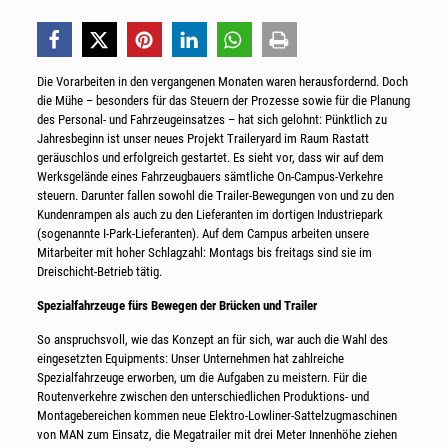
Die Vorarbeiten in den vergangenen Monaten waren herausfordernd. Doch
die Mühe – besonders für das Steuern der Prozesse sowie für die Planung
des Personal- und Fahrzeugeinsatzes – hat sich gelohnt: Pünktlich zu
Jahresbeginn ist unser neues Projekt Traileryard im Raum Rastatt
geräuschlos und erfolgreich gestartet. Es sieht vor, dass wir auf dem
Werksgelände eines Fahrzeugbauers sämtliche On-Campus-Verkehre
steuern. Darunter fallen sowohl die Trailer-Bewegungen von und zu den
Kundenrampen als auch zu den Lieferanten im dortigen Industriepark
(sogenannte I-Park-Lieferanten). Auf dem Campus arbeiten unsere
Mitarbeiter mit hoher Schlagzahl: Montags bis freitags sind sie im
Dreischicht-Betrieb tätig.
Spezialfahrzeuge fürs Bewegen der Brücken und Trailer
So anspruchsvoll, wie das Konzept an für sich, war auch die Wahl des
eingesetzten Equipments: Unser Unternehmen hat zahlreiche
Spezialfahrzeuge erworben, um die Aufgaben zu meistern. Für die
Routenverkehre zwischen den unterschiedlichen Produktions- und
Montagebereichen kommen neue Elektro-Lowliner-Sattelzugmaschinen
von MAN zum Einsatz, die Megatrailer mit drei Meter Innenhöhe ziehen