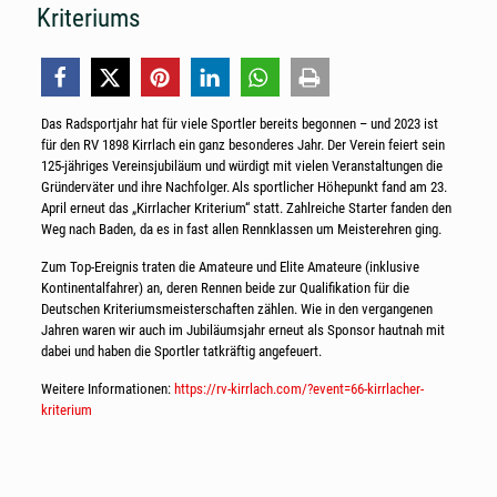
Kriteriums
Das Radsportjahr hat für viele Sportler bereits begonnen – und 2023 ist
für den RV 1898 Kirrlach ein ganz besonderes Jahr. Der Verein feiert sein
125-jähriges Vereinsjubiläum und würdigt mit vielen Veranstaltungen die
Gründerväter und ihre Nachfolger. Als sportlicher Höhepunkt fand am 23.
April erneut das „Kirrlacher Kriterium“ statt. Zahlreiche Starter fanden den
Weg nach Baden, da es in fast allen Rennklassen um Meisterehren ging.
Zum Top-Ereignis traten die Amateure und Elite Amateure (inklusive
Kontinentalfahrer) an, deren Rennen beide zur Qualifikation für die
Deutschen Kriteriumsmeisterschaften zählen. Wie in den vergangenen
Jahren waren wir auch im Jubiläumsjahr erneut als Sponsor hautnah mit
dabei und haben die Sportler tatkräftig angefeuert.
Weitere Informationen:
https://rv-kirrlach.com/?event=66-kirrlacher-
kriterium